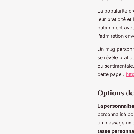
La popularité c
leur praticité e
notamment avec d
l’admiration env
Un mug personnal
se révèle pratiq
ou sentimentale,
cette page :
htt
Options de
La personnalis
personnalisé po
un message uni
tasse personna