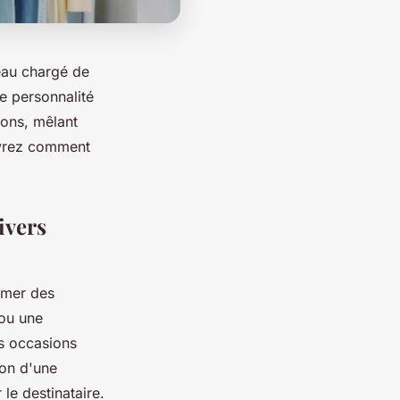
eau chargé de
e personnalité
ions, mêlant
ouvrez comment
ivers
imer des
 ou une
es occasions
ion d'une
 le destinataire.