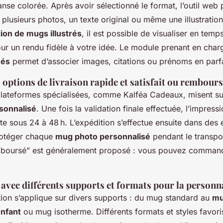
nse colorée. Après avoir sélectionné le format, l’outil web
 plusieurs photos, un texte original ou même une illustratio
ion de mugs illustrés
, il est possible de visualiser en tem
our un rendu fidèle à votre idée. Le module prenant en char
nés
permet d’associer images, citations ou prénoms en parf
s options de livraison rapide et satisfait ou rembour
plateformes spécialisées, comme Kalféa Cadeaux, misent su
sonnalisé
. Une fois la validation finale effectuée, l’impress
e sous 24 à 48 h. L’expédition s’effectue ensuite dans des
rotéger chaque
mug photo personnalisé
pendant le transpo
emboursé” est généralement proposé : vous pouvez command
avec différents supports et formats pour la personn
tion s’applique sur divers supports : du mug standard au
mu
enfant
ou mug isotherme. Différents formats et styles favoris