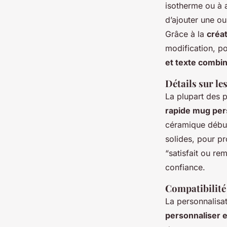
isotherme ou à a
d’ajouter une ou
Grâce à la
créat
modification, p
et texte combi
Détails sur le
La plupart des 
rapide mug per
céramique début
solides, pour p
“satisfait ou r
confiance.
Compatibilité 
La personnalisa
personnaliser 