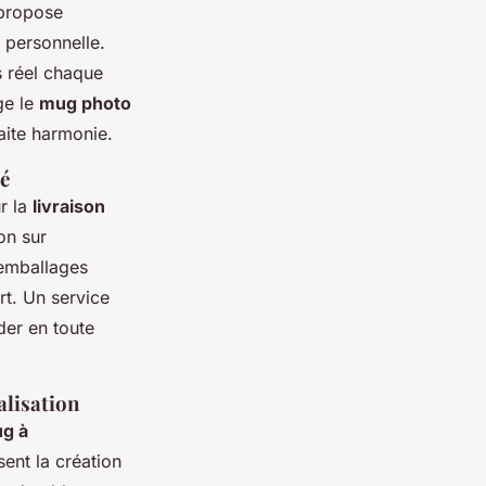
 propose
n personnelle.
ps réel chaque
ge le
mug photo
aite harmonie.
sé
r la
livraison
ion sur
 emballages
rt. Un service
er en toute
alisation
g à
ent la création