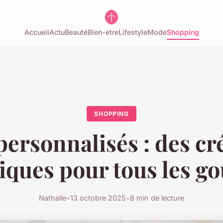
Accueil
Actu
Beauté
Bien-etre
Lifestyle
Mode
Shopping
SHOPPING
ersonnalisés : des cr
iques pour tous les go
Nathalie
•
13 octobre 2025
•
8 min de lecture