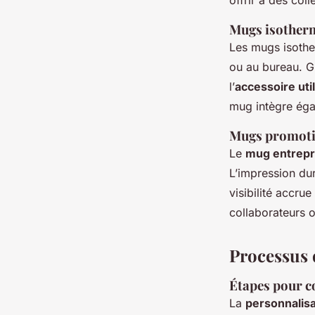
Mugs isotherm
Les mugs isothe
ou au bureau. G
l’
accessoire uti
mug intègre éga
Mugs promotion
Le
mug entrepr
L’impression du
visibilité accru
collaborateurs o
Processus d
Étapes pour c
La
personnalisa