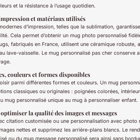
leurs et la résistance à l’usage quotidien.
impression et matériaux utilisés
modernes d’impression, telles que la sublimation, garantiss
ité. Cela permet d’obtenir un mug photo personnalisé fidèl
ugs, fabriqués en France, utilisent une céramique robuste, 
au lave-vaisselle. Le mug personnalisé pas cher conserve ai
vage.
es, couleurs et formes disponibles
isir parmi différentes formes et couleurs. Un mug personna
tions classiques ou originales : poignées colorées, intérieur
du mug personnalisé unique au mug à personnaliser enfant.
 optimiser la qualité des images et messages
c citation customisée ou une personnalisation avec photo r
images nettes et supprimez les arrière-plans blancs. Le ren
isé ou du mug message personnalisé sera ainsi sans bordur