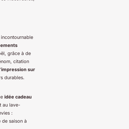
 incontournable
nements
ël, grâce à de
énom, citation
’
impression sur
rs durables.
me
idée cadeau
t au lave-
vies :
 de saison à