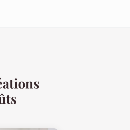
éations
ûts