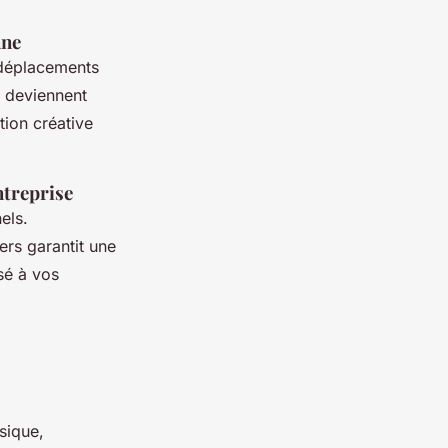
nne
 déplacements
s deviennent
tion créative
ntreprise
els.
rs garantit une
sé à vos
sique,