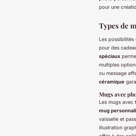
pour une créatio
Types de m
Les possibilités
pour des cadeau
spéciaux
permet
multiples option
ou message affe
céramique
garan
Mugs avec pho
Les mugs avec t
mug personnal
vaisselle et pa
illustration gr
offrir à des col