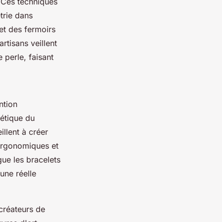
. Ces techniques
trie dans
 et des fermoirs
artisans veillent
 perle, faisant
ntion
hétique du
illent à créer
 ergonomiques et
gue les bracelets
une réelle
 créateurs de