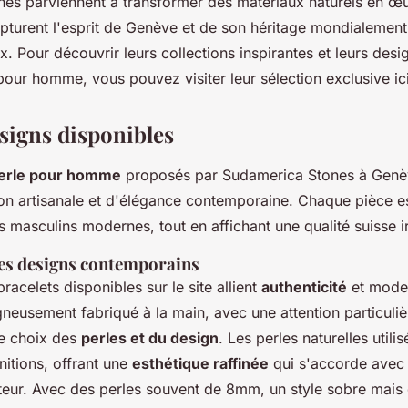
es parviennent à transformer des matériaux naturels en œu
apturent l'esprit de Genève et de son héritage mondialemen
x. Pour découvrir leurs collections inspirantes et leurs desi
pour homme, vous pouvez visiter leur sélection exclusive ici
esigns disponibles
perle pour homme
proposés par Sudamerica Stones à Genève
tion artisanale et d'élégance contemporaine. Chaque pièce 
s masculins modernes, tout en affichant une qualité suisse 
es designs contemporains
racelets disponibles sur le site allient
authenticité
et mode
gneusement fabriqué à la main, avec une attention particuli
e choix des
perles et du design
. Les perles naturelles utili
initions, offrant une
esthétique raffinée
qui s'accorde avec 
teur. Avec des perles souvent de 8mm, un style sobre mais di