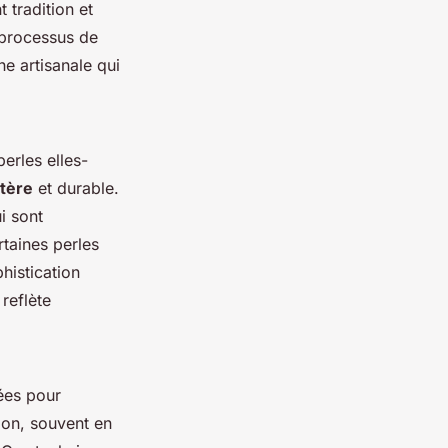
t tradition et
 processus de
e artisanale qui
erles elles-
ctère
et durable.
i sont
rtaines perles
histication
reflète
sées pour
ion, souvent en