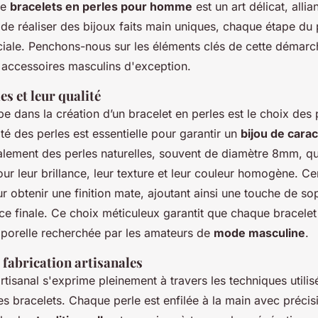
de
bracelets en perles pour homme
est un art délicat, allian
 de réaliser des bijoux faits main uniques, chaque étape du
ciale. Penchons-nous sur les éléments clés de cette démarch
 accessoires masculins d'exception.
es et leur qualité
e dans la création d’un bracelet en perles est le choix des p
é des perles est essentielle pour garantir un
bijou de cara
ralement des perles naturelles, souvent de diamètre 8mm, qu
ur leur brillance, leur texture et leur couleur homogène. Ce
ur obtenir une finition mate, ajoutant ainsi une touche de sop
èce finale. Ce choix méticuleux garantit que chaque bracelet 
mporelle recherchée par les amateurs de
mode masculine
.
 fabrication artisanales
artisanal s'exprime pleinement à travers les techniques utili
s bracelets. Chaque perle est enfilée à la main avec précis