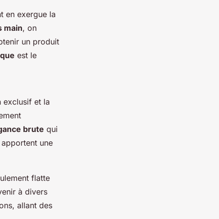
nt en exergue la
ts main
, on
tenir un produit
ique
est le
exclusif et la
ement
gance brute
qui
, apportent une
ulement flatte
venir à divers
ons, allant des