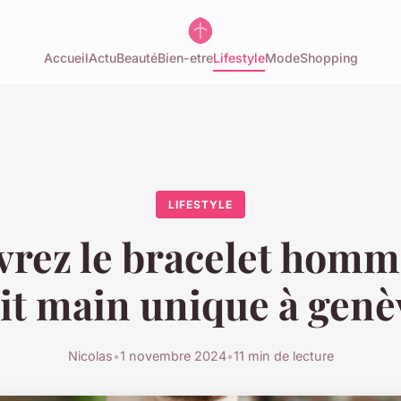
Accueil
Actu
Beauté
Bien-etre
Lifestyle
Mode
Shopping
LIFESTYLE
rez le bracelet homm
ait main unique à genè
Nicolas
•
1 novembre 2024
•
11 min de lecture