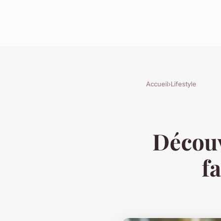
Accueil
›
Lifestyle
Découv
f