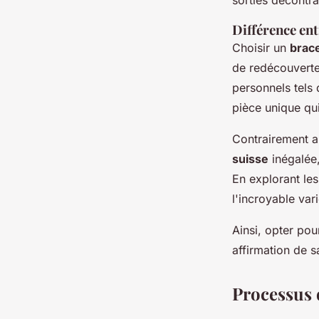
Différence en
Choisir un
brace
de redécouverte
personnels tels 
pièce unique qui 
Contrairement au
suisse
inégalée,
En explorant le
l'incroyable var
Ainsi, opter pou
affirmation de sa
Processus d