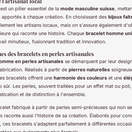
l'artisanat local
 est un pilier essentiel de la
mode masculine suisse
, metta
in apportés à chaque création. En choisissant des
bijoux fai
lement les artisans locaux, mais on s'assure également d'ob
rieure qui raconte une histoire. Chaque
bracelet homme un
vail minutieux, fusionnant tradition et innovation.
es des bracelets en perles artisanales
omme en perles artisanales
se démarquent par leur design 
fabrication. Réalisés à partir de
pierres naturelles
soigneus
es bracelets offrent une
harmonie des couleurs
et une
élé
 sûr. Les perles, souvent traitées pour un effet mat ou poli
tication et de distinction à l'ensemble.
elet fabriqué à partir de perles semi-précieuses qui non se
s raconte aussi l'histoire de sa création. Élaborés pour con
 ces bracelets s'adaptent parfaitement à différentes occasi
actées aux événements plus formels.