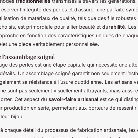
éthodes
traditionnelles
transmises à travers les générations
éserver l’intégrité des perles et d’assurer une parfaite symé
utilisation de matériaux de qualité, tels que des fils robustes
oisis, est primordiale pour allier beauté et
durabilité
. Les 
pproche en fonction des caractéristiques uniques de chaque
let une pièce véritablement personnalisée.
 l'assemblage soigné
age des perles est une étape capitale qui nécessite une atte
 détails. Un assemblage soigné garantit non seulement l’est
galement sa résistance à l’usure quotidienne. Les artisans ve
 ne sont pas seulement visuellement attrayants, mais aussi
porter. Cet aspect du
savoir-faire artisanal
est ce qui distin
ur production en série, permettant aux porteurs de ressentir 
leur bijou.
f à chaque détail du processus de fabrication artisanale, les