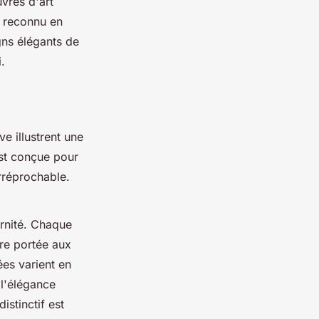
vres d'art
t reconnu en
gns élégants de
.
 illustrent une
est conçue pour
irréprochable.
rnité. Chaque
ère portée aux
sées varient en
l'élégance
stinctif est